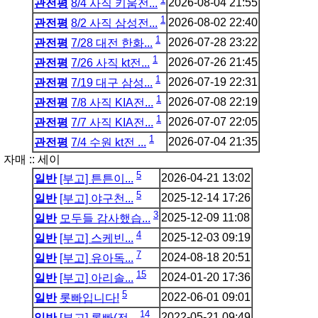
2026-08-04
21:55
관전평
8/4 사직 키움전...
1
2026-08-02
22:40
관전평
8/2 사직 삼성전...
1
2026-07-28
23:22
관전평
7/28 대전 한화...
1
2026-07-26
21:45
관전평
7/26 사직 kt전...
1
2026-07-19
22:31
관전평
7/19 대구 삼성...
1
2026-07-08
22:19
관전평
7/8 사직 KIA전...
1
2026-07-07
22:05
관전평
7/7 사직 KIA전...
1
2026-07-04
21:35
관전평
7/4 수원 kt전 ...
자매 :: 세이
5
2026-04-21
13:02
일반
[부고] 튼튼이...
5
2025-12-14
17:26
일반
[부고] 야구천...
3
2025-12-09
11:08
일반
모두들 감사했습...
4
2025-12-03
09:19
일반
[부고] 스케빈...
7
2024-08-18
20:51
일반
[부고] 유아독...
15
2024-01-20
17:36
일반
[부고] 아리솔...
5
2022-06-01
09:01
일반
롯빠입니다!
14
2022-05-21
09:49
일반
[부고] 롯빠(전...