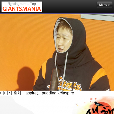
Menu
이미지 출처 : iaspire님 pudding.kr/iaspire